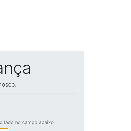
ança
nosco.
ao lado no campo abaixo