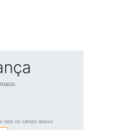
ança
nosco.
ao lado no campo abaixo