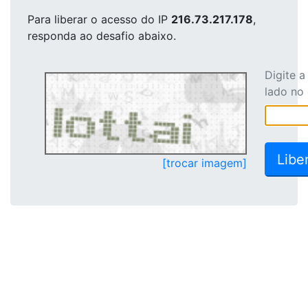
Para liberar o acesso
do IP
216.73.217.178
,
responda ao desafio abaixo.
Digite 
lado no
[trocar imagem]